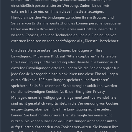
Witten/Hattingen
einschließlich personalisierter Werbung. Zudem binden wir
externe Inhalte ein, um Ihnen diese Inhalte anzuzeigen.
Servicepartner
e-tron
Hierdurch werden Verbindungen zwischen Ihrem Browser und
Servern von Dritten hergestellt und es können personenbezogene
Daten von Ihrem Browser an die Server von Dritten übermittelt
werden. Cookies, ähnliche Technologien und die Einbindung von
externen Inhalten werden nachfolgend als „Dienste“ bezeichnet.
Um diese Dienste nutzen zu können, benötigen wir Ihre
Einwilligung. Mit einem Klick auf "Alle akzeptieren" erteilen Sie
Ihre Einwilligung zur Verwendung aller Dienste. Sie können auch
einzelne Einwilligungen erteilen, indem Sie die Schieberegler für
jede Cookie-Kategorie einzeln anklicken und diese Einstellungen
durch Klicken auf "Einstellungen speichern und fortfahren"
speichern. Falls Sie keinen der Schieberegler anklicken, werden
nur die notwendigen Cookies (z. B. der Ensighten Privacy
Manager, unser Einwilligungsmanagementtool) verwendet. Sie
sind nicht gesetzlich verpflichtet, in die Verwendung von Cookies
Dortmunder Straße 101
einzuwilligen, aber wenn Sie Ihre Einwilligung nicht erteilen,
58453 Witten
können Sie bestimmte unserer Dienste möglicherweise nicht
nutzen. Sie können Ihre Cookie-Einstellungen anhand der unten
aufgeführten Kategorien von Cookies verwalten. Sie können Ihre
02302 960650