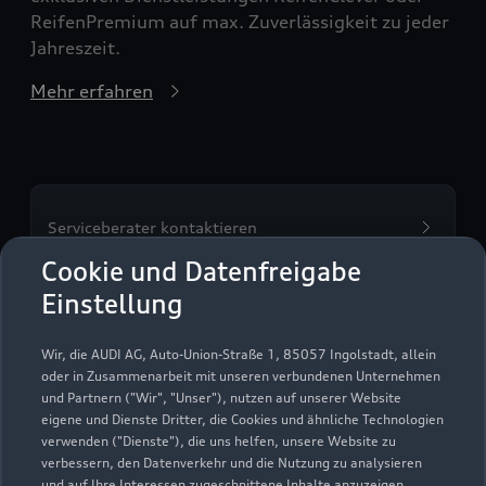
ReifenPremium auf max. Zuverlässigkeit zu jeder
Jahreszeit.
Mehr erfahren
Serviceberater kontaktieren
Cookie und Datenfreigabe
Einstellung
Servicetermin vereinbaren
Wir, die AUDI AG, Auto-Union-Straße 1, 85057 Ingolstadt, allein
oder in Zusammenarbeit mit unseren verbundenen Unternehmen
und Partnern ("Wir", "Unser"), nutzen auf unserer Website
eigene und Dienste Dritter, die Cookies und ähnliche Technologien
verwenden ("Dienste"), die uns helfen, unsere Website zu
WH Autozentrum
verbessern, den Datenverkehr und die Nutzung zu analysieren
und auf Ihre Interessen zugeschnittene Inhalte anzuzeigen,