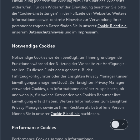
Einwilligung jederzeit mit Wirkung zum Zeitpunkt des Widerrufs
widerrufen. Für den Widerruf der Einwilligung beachten Sie bitte
witten@wh-autozentrum.de
die "Cookie-Einstellungen" in der Fußzeile der Webseite. Weitere
Informationen sowie konkrete Hinweise zur Verwendung Ihrer
personenbezogenen Daten finden Sie in unserer
Cookie Richtlinie
,
Kontaktdaten herunterladen
unserem
Datenschutzhinweis
und im
Impressum
.
Notwendige Cookies
Öffnungszeiten
Notwendige Cookies werden benötigt, um Ihnen grundlegende
Funktionen während der Nutzung der Webseite zur Verfügung zu
stellen. Zu diesen Funktionen gehört z. B. der
Fahrzeugkonfigurator oder der Ensighten Privacy Manager (unser
Verkauf
Einwilligungsmanagementtool). Der Ensighten Privacy Manager
Geschlossen
,
öffnet am
Freitag 09:15
verwendet Cookies, um Informationen darüber zu speichern, ob
und wenn ja, für welche Kategorien von Cookies Benutzer ihre
Einwilligung erteilt haben. Weitere Informationen zum Ensighten
Service
Privacy Manager, sowie zu Ihren Rechten als betroffene Person
Geschlossen
,
öffnet am
Freitag 06:45
können Sie in unserer
Cookie Richtlinie
nachlesen.
Performance Cookies
Teile- und Zubehörverkauf
Geschlossen
,
öffnet am
Freitag 07:30
Performance Cookies sammeln Informationen